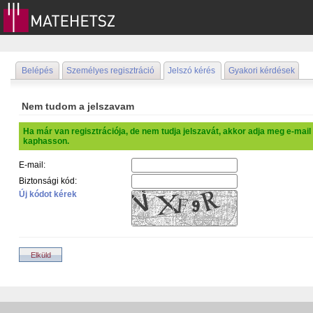
Belépés
Személyes regisztráció
Jelszó kérés
Gyakori kérdések
Nem tudom a jelszavam
Ha már van regisztrációja, de nem tudja jelszavát, akkor adja meg e-mail c
kaphasson.
E-mail:
Biztonsági kód:
Új kódot kérek