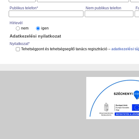
Publikus telefon*
Nem publikus telefon
F
Hírlevél
nem
igen
Adatkezelési nyilatkozat
Nyilatkozat*
Tehetségpont és tehetségsegítő tanács regisztráció –
adatkezelési tá